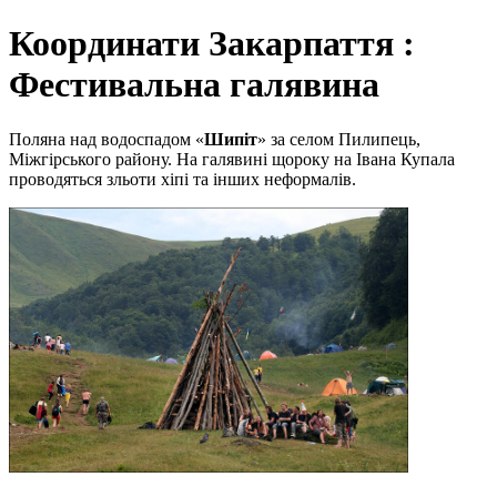
Координати Закарпаття :
Фестивальна галявина
Поляна над водоспадом «
Шипіт
» за селом Пилипець,
Міжгірського району. На галявині щороку на Івана Купала
проводяться зльоти хіпі та інших неформалів.