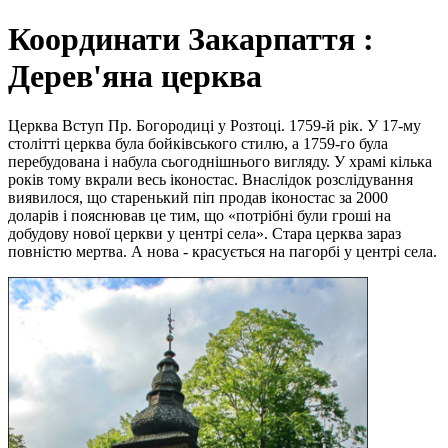
Координати Закарпаття :
Дерев'яна церква
Церква Вступ Пр. Богородиці у Розтоці. 1759-й рік. У 17-му
столітті церква була бойківського стилю, а 1759-го була
перебудована і набула сьогоднішнього вигляду. У храмі кілька
років тому вкрали весь іконостас. Внаслідок розслідування
виявилося, що старенький піп продав іконостас за 2000
доларів і пояснював це тим, що «потрібні були гроші на
добудову нової церкви у центрі села». Стара церква зараз
повністю мертва. А нова - красується на пагорбі у центрі села.