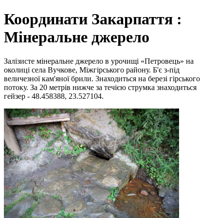
Координати Закарпаття :
Мінеральне джерело
Залізисте мінеральне джерело в урочищі «Петровець» на
околиці села Вучкове, Міжгірського району. Б'є з-під
величезної кам'яної брили. Знаходиться на березі гірського
потоку. За 20 метрів нижче за течією струмка знаходиться
гейзер - 48.458388, 23.527104.