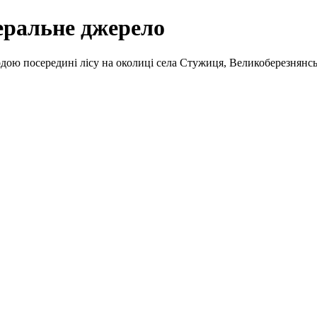
еральне джерело
дою посередині лісу на околиці села Стужиця, Великоберезнянсь