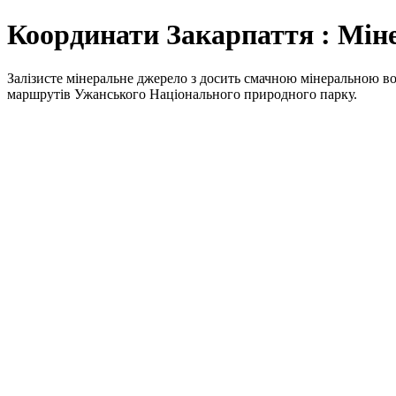
Координати Закарпаття : Мін
Залізисте мінеральне джерело з досить смачною мінеральною во
маршрутів Ужанського Національного природного парку.