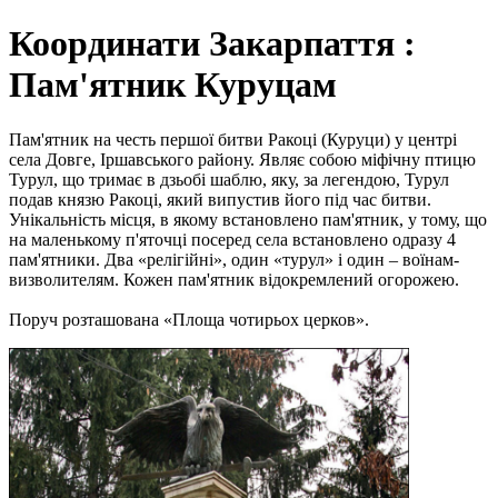
Координати Закарпаття :
Пам'ятник Куруцам
Пам'ятник на честь першої битви Ракоці (Куруци) у центрі
села Довге, Іршавського району. Являє собою міфічну птицю
Турул, що тримає в дзьобі шаблю, яку, за легендою, Турул
подав князю Ракоці, який випустив його під час битви.
Унікальність місця, в якому встановлено пам'ятник, у тому, що
на маленькому п'яточці посеред села встановлено одразу 4
пам'ятники. Два «релігійні», один «турул» і один – воїнам-
визволителям. Кожен пам'ятник відокремлений огорожею.
Поруч розташована «Площа чотирьох церков».