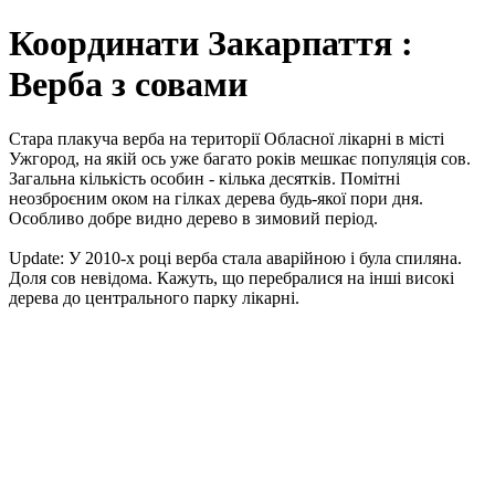
Координати Закарпаття :
Верба з совами
Стара плакуча верба на території Обласної лікарні в місті
Ужгород, на якій ось уже багато років мешкає популяція сов.
Загальна кількість особин - кілька десятків. Помітні
неозброєним оком на гілках дерева будь-якої пори дня.
Особливо добре видно дерево в зимовий період.
Update: У 2010-х році верба стала аварійною і була спиляна.
Доля сов невідома. Кажуть, що перебралися на інші високі
дерева до центрального парку лікарні.