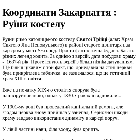
Координати Закарпаття :
Руїни костелу
Руїни римо-католицького костелу
Святої Трійці
(альт: Храм
Святого Яна Непомуцького) в районі старого цвинтаря над
кар'єром у місті Ужгород. Просто фантастична будова. Багато
різних легенд ходить. За однією з версій, дата побудови храму
- 1637-й рік. Проте існують версії з більш пізнім датуванням.
Ще більш цікавим є той факт, що донедавна на стіні церкви
була прикріплена табличка, де зазначалося, що це готичний
храм ХІІІ століття...
Вже на початку ХІХ-го століття споруда була
напівзруйнованою, однак у 1830-х роках її відновили...
У 1901-му році був проведений капітальний ремонт, але
згодом церква знову прийшла у занепад. Серйозної шкоди
храму завдало використання динаміту в кар'єрі поруч.
У лівій частині нави, біля входу, була крипта.