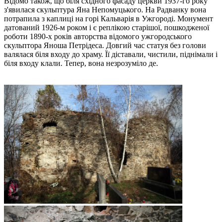
Відомо також, що біля східного фасаду церкви 1937-го року
з'явилася скульптура Яна Непомуцького. На Радванку вона
потрапила з каплиці на горі Кальварія в Ужгороді. Монумент
датований 1926-м роком і є реплікою старішої, пошкодженої
роботи 1890-х років авторства відомого ужгородського
скульптора Яноша Петрідеса. Довгий час статуя без голови
валялася біля входу до храму. Її діставали, чистили, піднімали і
біля входу клали. Тепер, вона незрозуміло де.