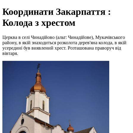
Координати Закарпаття :
Колода з хрестом
Церква в селі Чинадійово (альт: Чинадійове), Мукачівського
району, в якій знаходиться розколота дерев'яна колода, в якій
усередині був виявлений хрест. Розташована праворуч від
вівтаря.