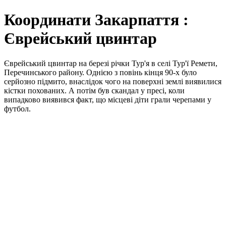
Координати Закарпаття :
Єврейський цвинтар
Єврейський цвинтар на березі річки Тур'я в селі Тур'ї Ремети,
Перечинського району. Однією з повінь кінця 90-х було
серйозно підмито, внаслідок чого на поверхні землі виявилися
кістки похованих. А потім був скандал у пресі, коли
випадково виявився факт, що місцеві діти грали черепами у
футбол.