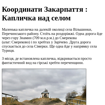
Координати Закарпаття :
Капличка над селом
Маленька капличка на далекій околиці села Вільшинки,
Перечинського району. Стоїть на роздоріжжі. Одна дорога йде
через гору Знамин (709 м.н.р.м.) до Смерекова
(альт: Смереково) і по хребтах у Зарічево. Друга дорога
спускається до села Сімерки. Ще одна йде у напрямку села
Туриця.
З місця, де встановлена капличка, відкривається просто
фантастичний вид на гірські хребти переченщини.