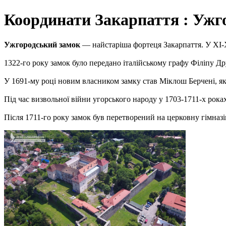
Координати Закарпаття : Ужг
Ужгородський замок
— найстаріша фортеця Закарпаття. У ХІ-ХІ
1322-го року замок було передано італійському графу Філіпу Дру
У 1691-му році новим власником замку став Міклош Берчені, я
Під час визвольної війни угорського народу у 1703-1711-х рока
Після 1711-го року замок був перетворений на церковну гімназі