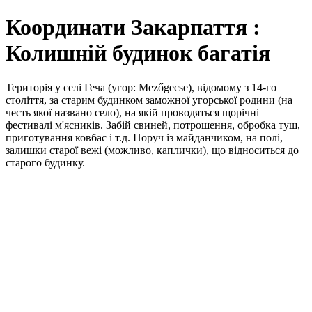
Координати Закарпаття :
Колишній будинок багатія
Територія у селі Геча (угор: Mezőgecse), відомому з 14-го
століття, за старим будинком заможної угорської родини (на
честь якої названо село), на якій проводяться щорічні
фестивалі м'ясників. Забій свиней, потрошення, обробка туш,
приготування ковбас і т.д. Поруч із майданчиком, на полі,
залишки старої вежі (можливо, каплички), що відноситься до
старого будинку.