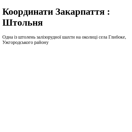
Координати Закарпаття :
Штольня
Одна із штолень залізорудної шахти на околиці села Глибоке,
Ужгородського району