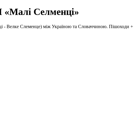
П «Малі Селменці»
- Велке Слеменце) між Україною та Словаччиною. Пішоходи + ве