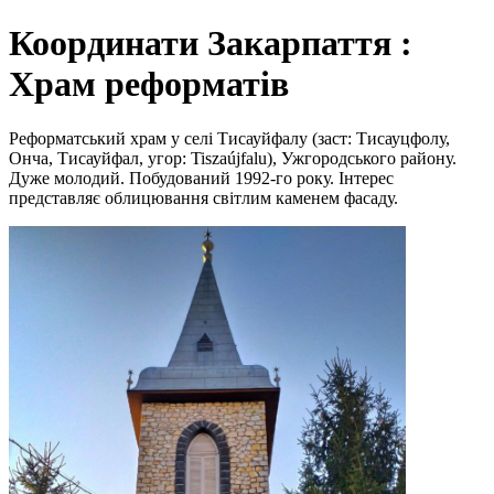
Координати Закарпаття :
Храм реформатів
Реформатський храм у селі Тисауйфалу (заст: Тисауцфолу,
Онча, Тисауйфал, угор: Tiszaújfalu), Ужгородського району.
Дуже молодий. Побудований 1992-го року. Інтерес
представляє облицювання світлим каменем фасаду.