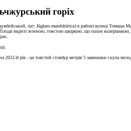
ьчжурський горіх
думбейський, лат: Júglans mandshúrica) в районі вулиці Томаша 
. Плоди вкриті зеленою, товстою шкіркою, що пахне валеріанкою, 
рас.
ді.
а 2022-й рік - це товстий стовбур метрів 5 заввишки і купа моло