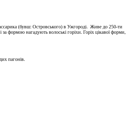
Массарика (бувш: Островського) в Ужгороді. Живе до 250-ти
і за формою нагадують волоські горіхи. Горіх цікавої форми,
дих пагонів.