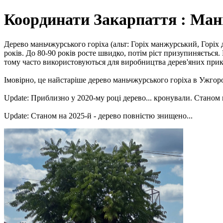
Координати Закарпаття : Ман
Дерево маньчжурського горіха (альт: Горіх манжурський, Горіх 
років. До 80-90 років росте швидко, потім ріст призупиняється
тому часто використовуються для виробництва дерев'яних прик
Імовірно, це найстаріше дерево маньчжурського горіха в Ужгоро
Update: Приблизно у 2020-му році дерево... кронували. Станом н
Update: Станом на 2025-й - дерево повністю знищено...