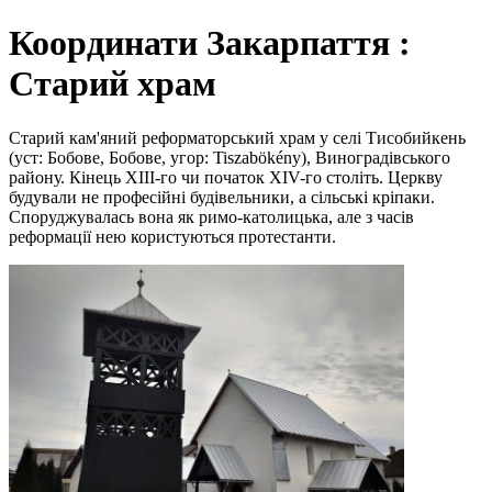
Координати Закарпаття :
Старий храм
Старий кам'яний реформаторський храм у селі Тисобийкень
(уст: Бобове, Бобове, угор: Tiszabökény), Виноградівського
району. Кінець XIII-го чи початок XIV-го століть. Церкву
будували не професійні будівельники, а сільські кріпаки.
Споруджувалась вона як римо-католицька, але з часів
реформації нею користуються протестанти.