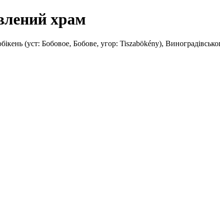
влений храм
обікень (уст: Бобовое, Бобове, угор: Tiszabökény), Виноградівськ