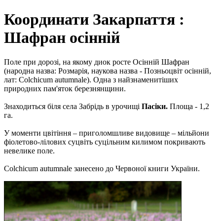
Координати Закарпаття :
Шафран осінній
Поле при дорозі, на якому диок росте Осінній Шафран
(народна назва: Розмарія, наукова назва - Позньоцвіт осінній,
лат: Colchicum autumnale). Одна з найзнаменитіших
природних пам'яток березнянщини.
Знаходиться біля села Забрідь в урочищі
Пасіки.
Площа - 1,2
га.
У моменти цвітіння – приголомшливе видовище – мільйони
фіолетово-лілових суцвіть суцільним килимом покривають
невелике поле.
Colchicum autumnale занесено до Червоної книги України.