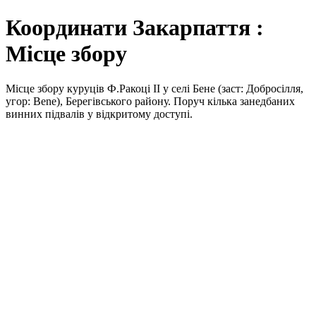
Координати Закарпаття :
Місце збору
Місце збору куруців Ф.Ракоці II у селі Бене (заст: Добросілля,
угор: Bene), Берегівського району. Поруч кілька занедбаних
винних підвалів у відкритому доступі.