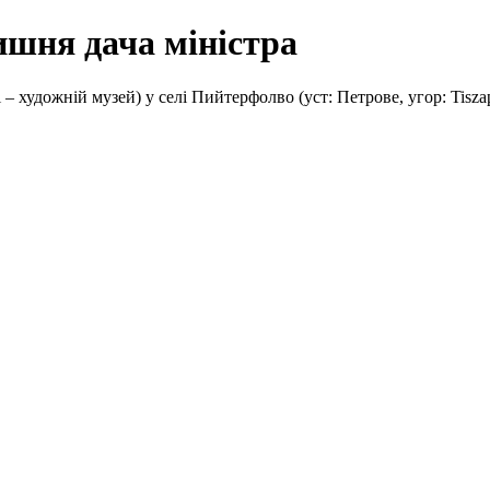
ишня дача міністра
 художній музей) у селі Пийтерфолво (уст: Петрове, угор: Tiszap