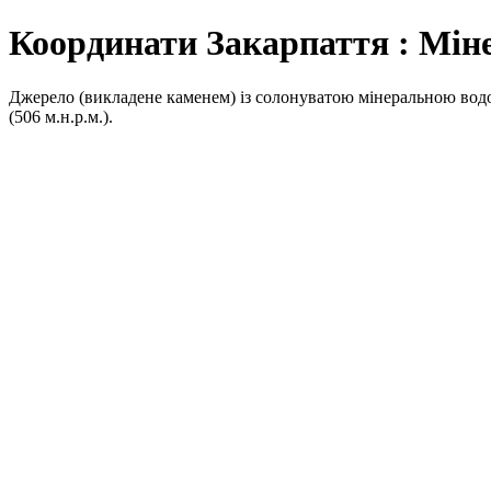
Координати Закарпаття : Мін
Джерело (викладене каменем) із солонуватою мінеральною водою
(506 м.н.р.м.).