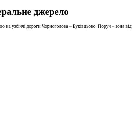
еральне джерело
 на узбіччі дороги Чорноголова – Буківцьово. Поруч – зона від