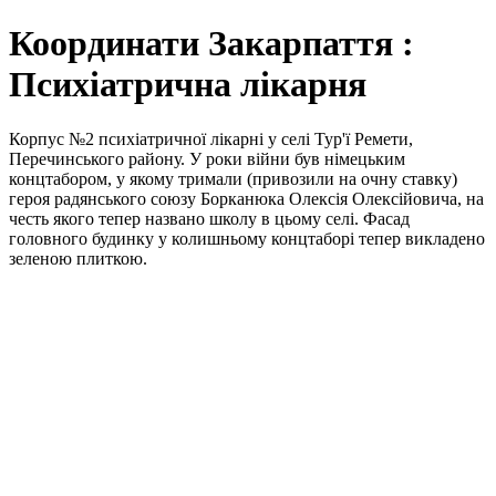
Координати Закарпаття :
Психіатрична лікарня
Корпус №2 психіатричної лікарні у селі Тур'ї Ремети,
Перечинського району. У роки війни був німецьким
концтабором, у якому тримали (привозили на очну ставку)
героя радянського союзу Борканюка Олексія Олексійовича, на
честь якого тепер названо школу в цьому селі. Фасад
головного будинку у колишньому концтаборі тепер викладено
зеленою плиткою.