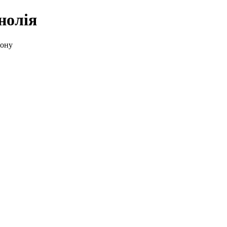
нолія
йону