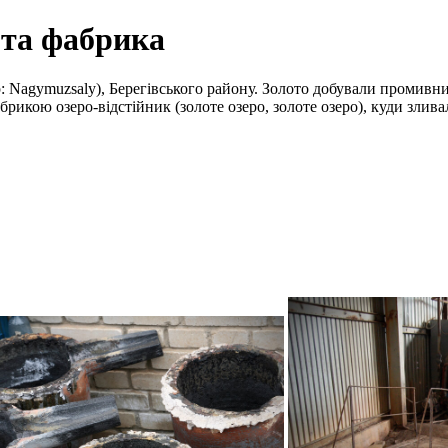
ота фабрика
: Nagymuzsaly), Берегівського району. Золото добували промивн
рикою озеро-відстійник (золоте озеро, золоте озеро), куди злив