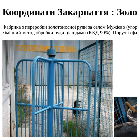
Координати Закарпаття : Зол
Фабрика з переробки золотоносної руди за селом Мужієво (угор
хімічний метод обробки руди ціанідами (ККД 90%). Поруч із фаб