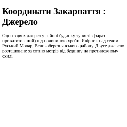
Координати Закарпаття :
Джерело
Одно з двох джерел у районі будинку туристів (зараз
приватизований) під полониною хребта Явірник над селом
Руський Мочар, Великоберезнянського району. Друге джерело
розташоване за сотню метрів від будинку на протилежному
схилі.