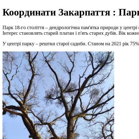
Координати Закарпаття : Парк
Парк 18-го століття – дендрологічна пам'ятка природи у центрі 
Інтерес становлять старий платан і п'ять старих дубів. Вік кожн
У центрі парку – рештки старої садиби. Станом на 2021 рік 75