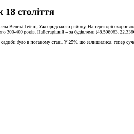
 18 століття
села Великі Геївці, Ужгородського району. На території охороняю
ого 300-400 років. Найстаріший – за будівлями (48.508063, 22.336
% садиби було в поганому стані. У 25%, що залишилися, тепер с