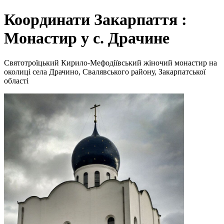
Координати Закарпаття :
Монастир у с. Драчине
Святотроїцький Кирило-Мефодіївський жіночий монастир на
околиці села Драчино, Свалявського району, Закарпатської
області