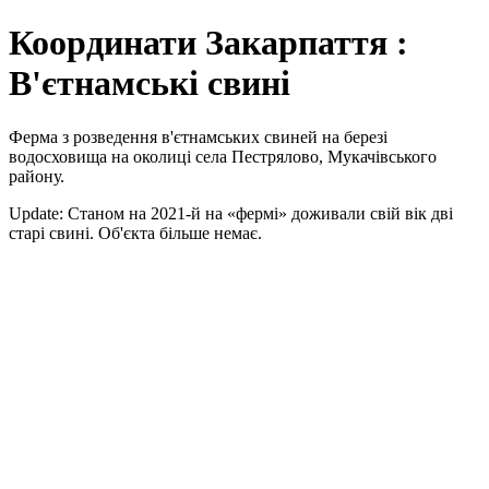
Координати Закарпаття :
В'єтнамські свині
Ферма з розведення в'єтнамських свиней на березі
водосховища на околиці села Пестрялово, Мукачівського
району.
Update: Станом на 2021-й на «фермі» доживали свій вік дві
старі свині. Об'єкта більше немає.