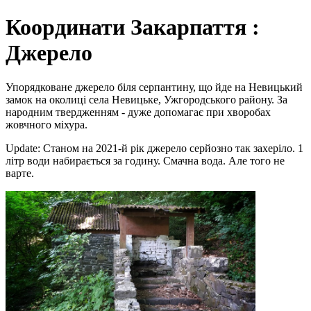
Координати Закарпаття :
Джерело
Упорядковане джерело біля серпантину, що йде на Невицький
замок на околиці села Невицьке, Ужгородського району. За
народним твердженням - дуже допомагає при хворобах
жовчного міхура.
Update: Станом на 2021-й рік джерело серйозно так захеріло. 1
літр води набирається за годину. Смачна вода. Але того не
варте.