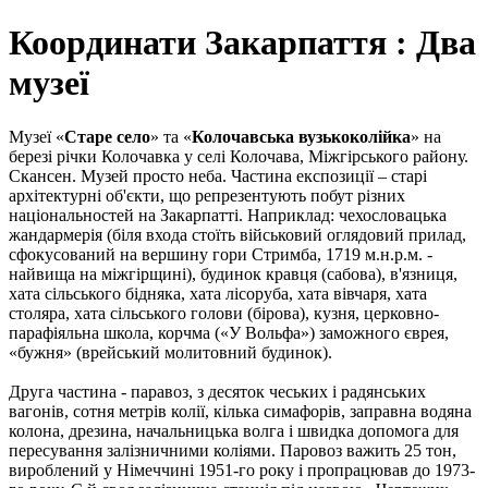
Координати Закарпаття : Два
музеї
Музеї «
Старе село
» та «
Колочавська вузькоколійка
» на
березі річки Колочавка у селі Колочава, Міжгірського району.
Скансен. Музей просто неба. Частина експозиції – старі
архітектурні об'єкти, що репрезентують побут різних
національностей на Закарпатті. Наприклад: чехословацька
жандармерія (біля входа стоїть військовий оглядовий прилад,
сфокусований на вершину гори Стримба, 1719 м.н.р.м. -
найвища на міжгірщині), будинок кравця (сабова), в'язниця,
хата сільського бідняка, хата лісоруба, хата вівчаря, хата
столяра, хата сільського голови (бірова), кузня, церковно-
парафіяльна школа, корчма («У Вольфа») заможного єврея,
«бужня» (врейський молитовний будинок).
Друга частина - паравоз, з десяток чеських і радянських
вагонів, сотня метрів колії, кілька симафорів, заправна водяна
колона, дрезина, начальницька волга і швидка допомога для
пересування залізничними коліями. Паровоз важить 25 тон,
вироблений у Німеччині 1951-го року і пропрацював до 1973-