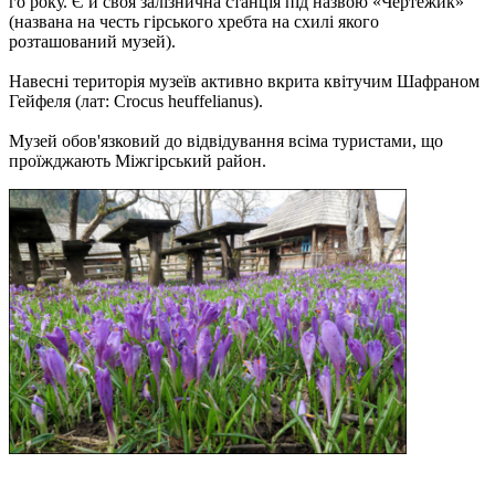
го року. Є й своя залізнична станція під назвою «Чертежик»
(названа на честь гірського хребта на схилі якого
розташований музей).
Навесні територія музеїв активно вкрита квітучим Шафраном
Гейфеля (лат: Crocus heuffelianus).
Музей обов'язковий до відвідування всіма туристами, що
проїжджають Міжгірський район.