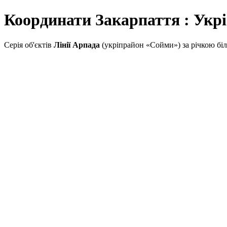
Координати Закарпаття : Укрі
Серія об'єктів
Лінії Арпада
(укріпрайон «Сойми») за річкою біля