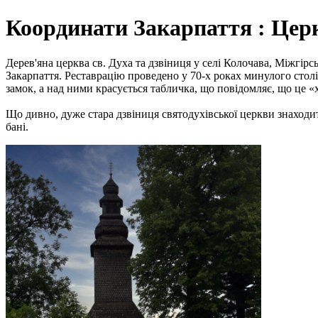
Координати Закарпаття : Цер
Дерев'яна церква св. Духа та дзвіниця у селі Колочава, Міжгі
Закарпаття. Реставрацію проведено у 70-х роках минулого столі
замок, а над ними красується табличка, що повідомляє, що це 
Що дивно, дуже стара дзвіниця святодухівської церкви знаходить
бані.