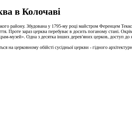
ква в Колочаві
рського району. Збудована у 1795-му році майстром Ференцем Те
ття. Проте зараз церква перебуває в досить поганому стані. Окр
«храм-музей». Одна з десятка інших дерев'яних церков, доступ 
ся на церковному обійсті сусідньої церкви - гідного архітектурн