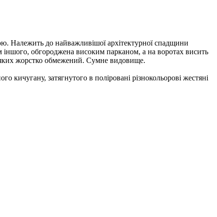
ккою. Належить до найважливішої архітектурної спадщини
ім іншого, обгороджена високим парканом, а на воротах висить
до яких жорстко обмежений. Сумне видовище.
ого кичугану, затягнутого в поліровані різнокольорові жестяні