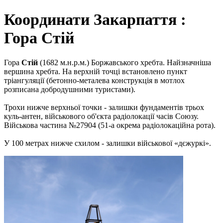
Координати Закарпаття :
Гора Стій
Гора
Стій
(1682 м.н.р.м.) Боржавського хребта. Найзначніша
вершина хребта. На верхній точці встановлено пункт
тріангуляції (бетонно-металева конструкція в мотлох
розписана добродушними туристами).
Трохи нижче верхньої точки - залишки фундаментів трьох
куль-антен, військового об'єкта радіолокації часів Союзу.
Військова частина №27904 (51-а окрема радіолокаційна рота).
У 100 метрах нижче схилом - залишки військової «дєжуркі».