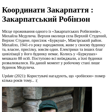
Координати Закарпаття :
Закарпатський Робінзон
Місце проживання одного із «Закарпатських Робінзонів»,
Михайла Медулича. Верхня околиця села Верхній Студений,
Верхнє Студене, присілок «Буркуші», Міжгірський район.
Михайло, 1941-го року народження, живе у своєму будинку
та, власне, присілку, зовсім один. Електрики та інших благ
цивілізації у його будинку немає. Колись у «Буркушах»
мешкало 88 осіб. Поступово всі виїжджали, а їхні будинки
розвалювалися. На даний момент у робочому стані лише
будинок Медулича.
Update (2021): Користувачі нагадують, що «робінзон» помер
кілька років тому... :(