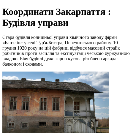
Координати Закарпаття :
Будівля управи
Стара будівля колишньої управи хімічного заводу фірми
«Бантлін» у селі Тур'я-Бистра, Перечинського району. 10
грудня 1920 року на цій фабриці відбувся масовий страйк
робітників проти засилля та експлуатації чеською буржуазною
владою. Біля будівлі дуже гарна кутова різьблена аркада з
балконом і сходами.