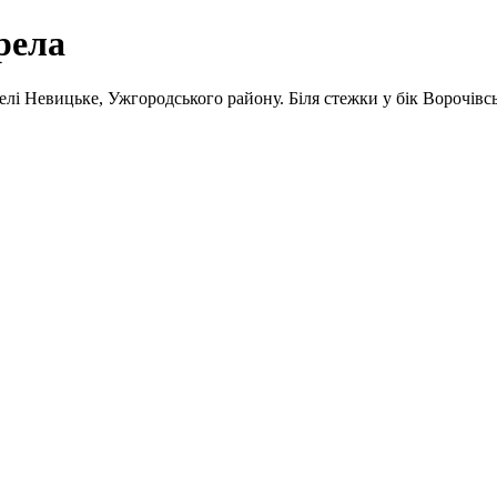
рела
елі Невицьке, Ужгородського району. Біля стежки у бік Ворочівсь