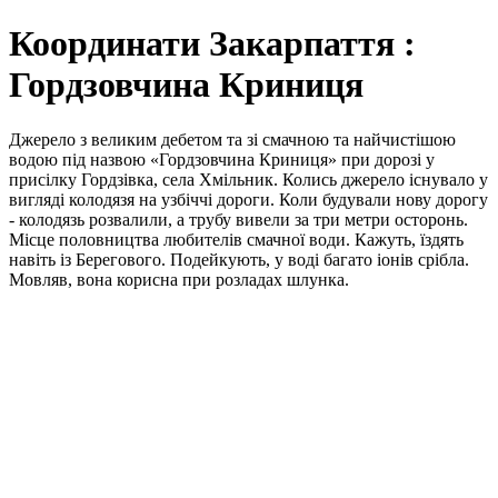
Координати Закарпаття :
Гордзовчина Криниця
Джерело з великим дебетом та зі смачною та найчистішою
водою під назвою «Гордзовчина Криниця» при дорозі у
присілку Гордзівка, села Хмільник. Колись джерело існувало у
вигляді колодязя на узбіччі дороги. Коли будували нову дорогу
- колодязь розвалили, а трубу вивели за три метри осторонь.
Місце половництва любителів смачної води. Кажуть, їздять
навіть із Берегового. Подейкують, у воді багато іонів срібла.
Мовляв, вона корисна при розладах шлунка.