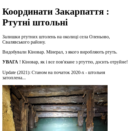
Координати Закарпаття :
Ртутні штольні
Залишки ртутних штолень на околиці села Оленьово,
Свалявського району.
Видобували Кіновар. Мінерал, з якого виробляють ртуть.
УВАГА
! Кіновар, як і все пов'язане з ртуттю, досить отруйне!
Update (2021): Станом на початок 2020-х - штольня
затоплена...