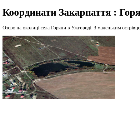
Координати Закарпаття : Горя
Озеро на околиці села Горяни в Ужгороді. З маленьким острівц