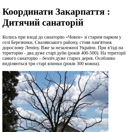
Координати Закарпаття :
Дитячий санаторій
Колись при вході до санаторію «Човен» зі старим парком у
селі Березники, Свалявського району, стояв пам'ятник
дорослому Леніну. Вже за незалежної України. При в'їзді на
територію - два дуже старі дуби (років 400-500). На території
самого санаторію – безліч дуже старих дерев. Особливо
виділяються три старі ялинки (років 300 кожна).