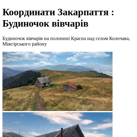
Координати Закарпаття :
Будиночок вівчарів
Будиночок вівчарів на полонині Красна над селом Колочава,
Міжгірського району