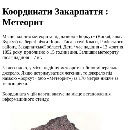
Координати Закарпаття :
Метеорит
Місце падіння метеорита під назвою «Боркут» (Borkut, альт:
Буркут) на березі річки Чорна Тиса в селі Кваси, Рахівського
району, Закарпатської області. Дата / час падіння - 13 жовтня
1852 року, приблизно о 15 годині дня. Залишки метеориту
після падіння – 7 кг.
За легендою, у місці падіння метеорита забило мінеральне
джерело. Якщо дотримуватися легенди, то джерело під
назвою «Боркут» (або «Метеорит») за 170 метрів нижче за
течією річки.
Координата у цій картці вказує на місце встановлення
інформаційного стенду.