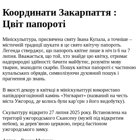
Координати Закарпаття :
Цвіт папороті
Мініскульптура, присвячена святу Івана Купала, а точніше –
містичній традиції шукати в це свято квітучу папороть.
Легенда стверджує, що папороть квітне лише в ніч із 6 на 7
липня. Вважається, що той, хто знайде цю квітку, отримає
надприродні здібності: бачити майбутнє, розуміти мову
тварин, знаходити скарби. Пошук квітки папороті є частиною
купальських обрядів, символізуючи духовний пошук і
прагнення до знань.
В якості декору в квіткці в мініскульптурі використано
напівдорогоцінний камінь «Унгварит» (названий на честь
міста Ужгород, де колись були кар’єри з його видобутку).
Скульптуру відкрито 27 липня 2025 року. Встановлена на
території ужгородського Скансену (музей під відкритим
небом), за дерев’яною церквою, перед бастіоном
ужгородського замку.