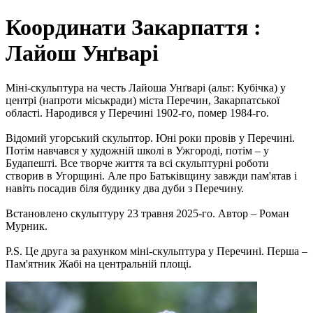
Координати Закарпаття :
Лайош Унґварі
Міні-скульптура на честь Лайоша Унґварі (альт: Кубічка) у
центрі (напроти міськради) міста Перечин, Закарпатської
області. Народився у Перечині 1902-го, помер 1984-го.
Відомий угорський скульптор. Юні роки провів у Перечині.
Потім навчався у художній школі в Ужгороді, потім – у
Будапешті. Все творче життя та всі скульптурні роботи
створив в Угорщині. Але про Батьківщину завжди пам'ятав і
навіть посадив біля будинку два дуби з Перечину.
Встановлено скульптуру 23 травня 2025-го. Автор – Роман
Мурник.
P.S. Це друга за рахунком міні-скульптура у Перечині. Перша –
Пам'ятник Жабі на центральній площі.