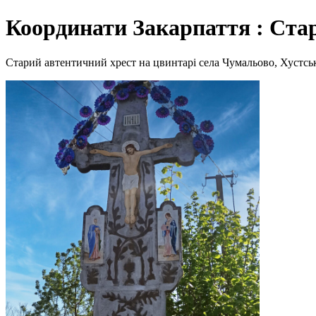
Координати Закарпаття : Ста
Старий автентичний хрест на цвинтарі села Чумальово, Хустськ