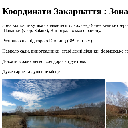
Координати Закарпаття : Зона
Зона відпочинку, яка складається з двох озер (одне велике озер
Шаланки (угор: Salánk), Виноградівського району.
Розташована під горою Гемливц (369 м.н.р.м).
Навколо сади, виноградники, старі дачні ділянки, фермерське г
Доїхати можна легко, хоч дорога ґрунтова.
Дуже гарне та душевне місце.