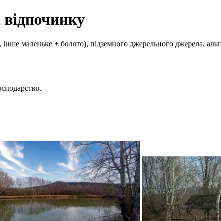
 відпочинку
о, інше маленьке + болото), підземного джерельного джерела, аль
осподарство.