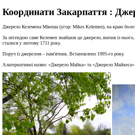
Координати Закарпаття : Дж
Джерело Келемена Мікеша (угор: Mikes Kelemen), на краю болота
За легендою саме Келемен знайшов це джерело, випив із нього, 
сталися у лютому 1711 року.
Поруч із джерелом – пам'ятник. Встановлено 1995-го року.
Альтернативні назви: «Джерело Майка» та «Джерело Майкеса»