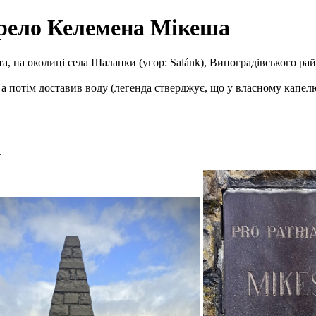
ерело Келемена Мікеша
, на околиці села Шаланки (угор: Salánk), Виноградівського рай
а потім доставив воду (легенда стверджує, що у власному капелюс
.