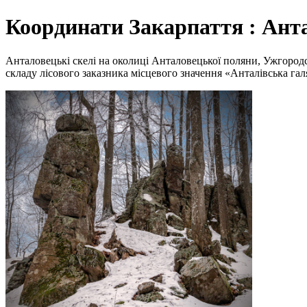
Координати Закарпаття : Анта
Анталовецькі скелі на околиці Анталовецької поляни, Ужгородс
складу лісового заказника місцевого значення «Анталівська гал