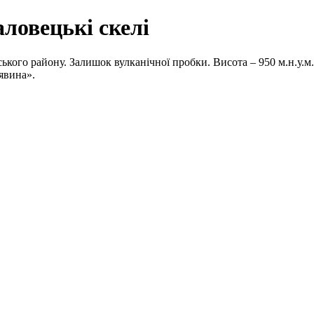
ловецькі скелі
ького району. Залишок вулканічної пробки. Висота – 950 м.н.у.м
явина».