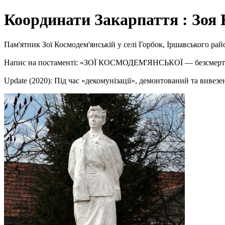
Координати Закарпаття : Зоя
Пам'ятник Зої Космодем'янській у селі Горбок, Іршавського райо
Напис на постаменті: «ЗОЇ КОСМОДЕМ'ЯНСЬКОЇ — безсмертної 
Update (2020): Під час «декомунізації», демонтований та вивезе